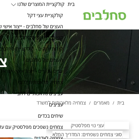
בית
קולקציית המוצרים שלנו
קולקציית עצי דקל
העצים של סחלבים - ייצור אישי ש
קני במבוק מבית סחלבים
קירות ירוקים - קולקציית סחלבים
צ
העצים של סחלבים
עצים ענקיים - ייצור אישי וישראלי
צמחיה מלאכותית ללובי
עציצים מלאכותיים ללובי
בית
מאמרים
צמחיה מלאכותית למשרד
/
/
עציצים
שיחים בכדים
עצי נוי מפלסטיק
צמחים נשפכים מפלסטיק עם על
סוגי צמחים נשפחים: המדריך המלא
צמחיה לאדנית