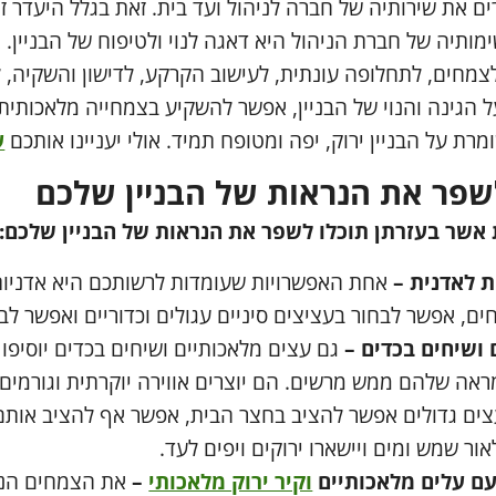
רים את שירותיה של חברה לניהול ועד בית. זאת בגלל היעדר 
מותיה של חברת הניהול היא דאגה לנוי ולטיפוח של הבניין. 
צמחים, לתחלופה עונתית, לעישוב הקרקע, לדישון והשקיה, 
ל הגינה והנוי של הבניין, אפשר להשקיע בצמחייה מלאכותי
רת על הבניין ירוק, יפה ומטופח תמיד. אולי יעניינו אותכם
ע
שפר את הנראות של הבניין שלכם
 אשר בעזרתן תוכלו לשפר את הנראות של הבניין שלכם:
 לאדנית –
אחת האפשרויות שעומדות לרשותכם היא אדניות
ם, אפשר לבחור בעציצים סיניים עגולים וכדוריים ואפשר לבח
ושיחים בכדים –
גם עצים מלאכותיים ושיחים בכדים יוסיפו מ
ראה שלהם ממש מרשים. הם יוצרים אווירה יוקרתית וגורמים לל
ים גדולים אפשר להציב בחצר הבית, אפשר אף להציב אותם 
ור שמש ומים ויישארו ירוקים ויפים לעד.
ם עלים מלאכותיים
וקיר ירוק מלאכותי
–
את הצמחים הנש