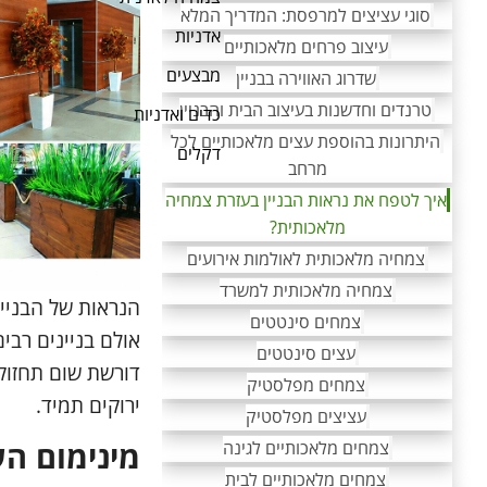
סוגי עציצים למרפסת: המדריך המלא
אדניות
עיצוב פרחים מלאכותיים
מבצעים
שדרוג האווירה בבניין
טרנדים וחדשנות בעיצוב הבית והבניין
כדים ואדניות
היתרונות בהוספת עצים מלאכותיים לכל
דקלים
מרחב
איך לטפח את נראות הבניין בעזרת צמחיה
מלאכותית?
צמחיה מלאכותית לאולמות אירועים
צמחיה מלאכותית למשרד
הנראות של הבניין
צמחים סינטטים
אולם בניינים רבי
עצים סינטטים
דורשת שום תחזוקה
צמחים מפלסטיק
ירוקים תמיד.
עציצים מפלסטיק
מינימום ה
צמחים מלאכותיים לגינה
צמחים מלאכותיים לבית