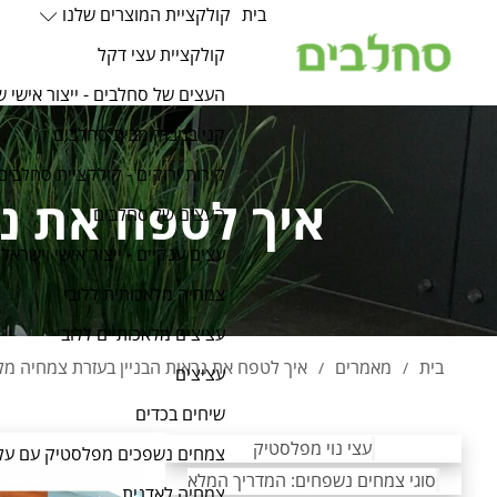
בית
קולקציית המוצרים שלנו
קולקציית עצי דקל
העצים של סחלבים - ייצור אישי ש
קני במבוק מבית סחלבים
קירות ירוקים - קולקציית סחלבים
איך לטפח את נר
העצים של סחלבים
עצים ענקיים - ייצור אישי וישראלי
צמחיה מלאכותית ללובי
עציצים מלאכותיים ללובי
בית
מאמרים
איך לטפח את נראות הבניין בעזרת צמחיה מל
/
/
עציצים
שיחים בכדים
עצי נוי מפלסטיק
צמחים נשפכים מפלסטיק עם על
סוגי צמחים נשפחים: המדריך המלא
צמחיה לאדנית