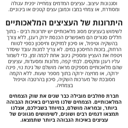
וסגנונות עיצוב. עציצים המדמים צמחייה יפנית עגולה
ומסודרת, או צמחי במבו וכמובן עצים קטנים או בינוניים.
היתרונות של העציצים המלאכותיים
לשימוש בעציצים מסוג מלאכותיים יש יתרונות רבים - בתוך
חללים סגורים הם מאפשרים הכנסת ירוק רענן, ללא צורך
בהשקיה וטיפול, או סיכון למזיקים וחיסכון כספי לטווח
הרחוק, בזכות החיסכון במים. לא צריך למנות עובד שיסדר
ויטפח את העציץ ומספיק ניגוב אחת לכמה זמן, כדי לשמור
עליו רענן ומקסים. לבתי קפה, מלונות ומסעדות, עציצים
שהם מלאכותיים מספקים מראה מושלם של גינת נוי, פינה
ירוקה, או מחיצה ירוקה בתוך מספר שעות. ללא הקמה
מסובכת של מערכות השקיה, סיכון בהרטבה וטיפול
בצמחיה.
חברת סחלבים מובילה כבר שנים את שוק הצמחים
המלאכותיים. הצמחים שלנו מיוצרים באיכות הגבוהה
ביותר, ובמראה מושלם, במיוחד בשבילכם, אצלנו
תמצאו דגמים רבים ושונים, לשימושים מגוונים של
עציצים באיכות הגבוהה ביותר שתמצאו.