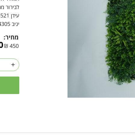
לבירור מח
עידן 0523765521
יניב 0529924305
מחיר:
0
₪
450