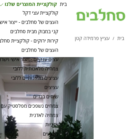
בית
קולקציית המוצרים שלנו
קולקציית עצי דקל
העצים של סחלבים - ייצור אישי
קני במבוק מבית סחלבים
בית
עציץ פרמידה קטן
/
קירות ירוקים - קולקציית סחלב
העצים של סחלבים
עצים ענקיים - ייצור אישי וישרא
צמחיה מלאכותית ללובי
עציצים מלאכותיים ללובי
עציצים
שיחים בכדים
צמחים נשפכים מפלסטיק עם 
צמחיה לאדנית
אדניות
מבצעים