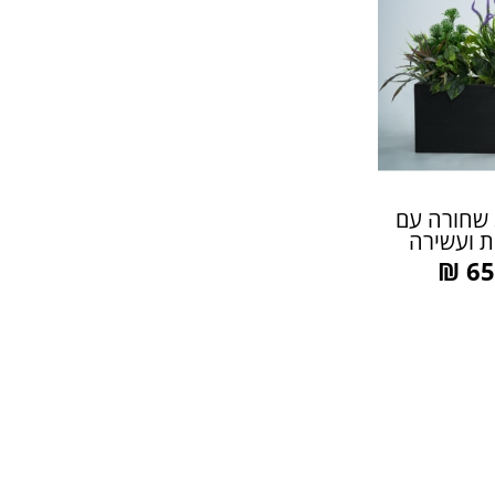
אדנית 80*30 שחורה עם
ת ועשירה
₪
65