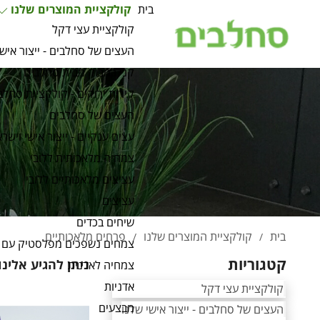
בית
קולקציית המוצרים שלנו
קולקציית עצי דקל
העצים של סחלבים - ייצור אישי
קני במבוק מבית סחלבים
קירות ירוקים - קולקציית סחלב
העצים של סחלבים
עצים ענקיים - ייצור אישי וישרא
צמחיה מלאכותית ללובי
עציצים מלאכותיים ללובי
עציצים
שיחים בכדים
בית
קולקציית המוצרים שלנו
פרחים מלאכותיים
/
/
צמחים נשפכים מפלסטיק עם 
קטגוריות
ניתן להגיע אלינו לרחוב אליהו איתן 24
צמחיה לאדנית
אדניות
קולקציית עצי דקל
מבצעים
העצים של סחלבים - ייצור אישי שלנו